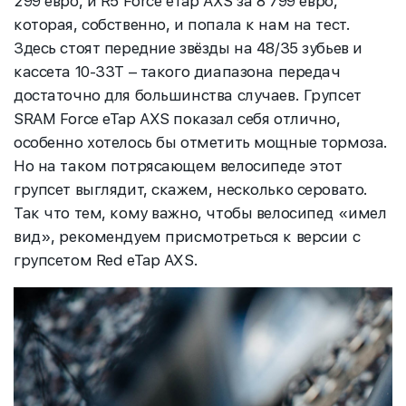
299 евро, и R5 Force eTap AXS за 8 799 евро,
которая, собственно, и попала к нам на тест.
Здесь стоят передние звёзды на 48/35 зубьев и
кассета 10-33Т – такого диапазона передач
достаточно для большинства случаев. Групсет
SRAM Force eTap AXS показал себя отлично,
особенно хотелось бы отметить мощные тормоза.
Но на таком потрясающем велосипеде этот
групсет выглядит, скажем, несколько серовато.
Так что тем, кому важно, чтобы велосипед «имел
вид», рекомендуем присмотреться к версии с
групсетом Red eTap AXS.