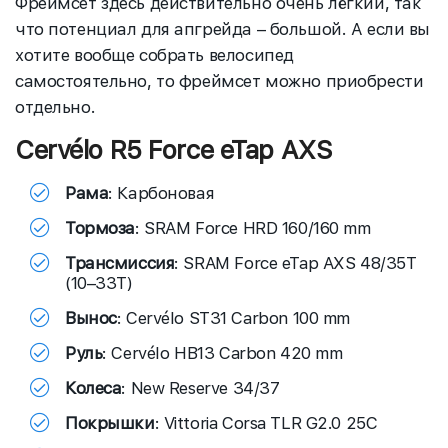
Фреймсет здесь действительно очень лёгкий, так
что потенциал для апгрейда – большой. А если вы
хотите вообще собрать велосипед
самостоятельно, то фреймсет можно приобрести
отдельно.
Cervélo R5 Force eTap AXS
Рама
: Карбоновая
Тормоза
: SRAM Force HRD 160/160 mm
Трансмиссия
: SRAM Force eTap AXS 48/35T
(10–33T)
Вынос
: Cervélo ST31 Carbon 100 mm
Руль
: Cervélo HB13 Carbon 420 mm
Колеса
: New Reserve 34/37
Покрышки
: Vittoria Corsa TLR G2.0 25C