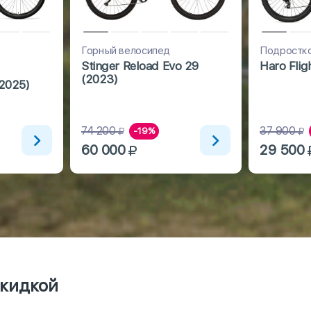
Горный велосипед
Подростко
Stinger Reload Evo 29
Haro Flig
(2023)
(2025)
74 200
37 900
-19%
60 000
29 500
скидкой