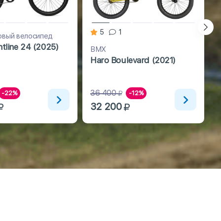
5
1
вый велосипед
htline 24 (2025)
BMX
Д
Haro Boulevard (2021)
S
(
36 400
-22%
-12%
32 200