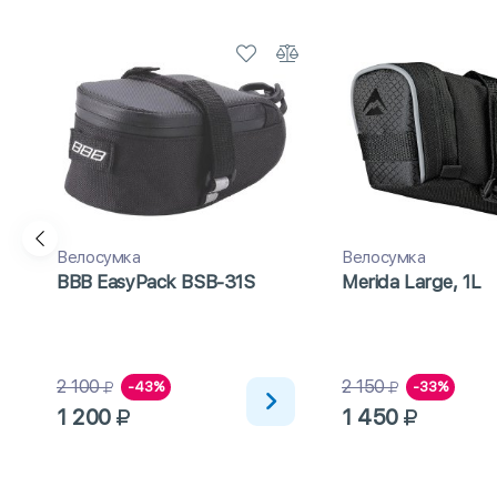
Велосумка
Велосумка
BBB EasyPack BSB-31S
Merida Large, 1L
2 100
2 150
-43%
-33%
1 200
1 450