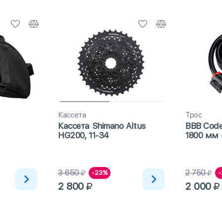
Кассета
Трос
Кассета Shimano Altus
BBB Code
HG200, 11-34
1800 мм 
3 650
2 750
-23%
-
2 800
2 000