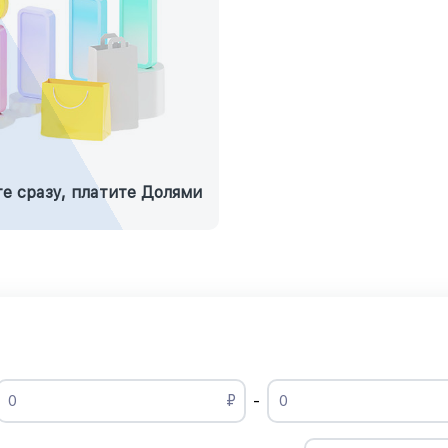
е сразу, платите Долями
₽
-