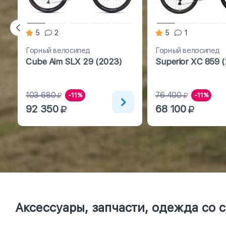
5
2
5
1
Горный велосипед
Горный велосипед
Cube Aim SLX 29 (2023)
Superior XC 859 
103 680
76 400
-11%
-11%
92 350
68 100
Аксессуары, запчасти, одежда со 