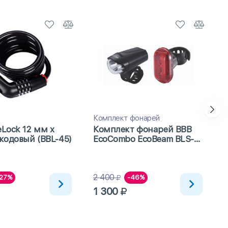
Комплект фонарей
Lock 12 мм x
Комплект фонарей BBB
кодовый (BBL-45)
EcoCombo EcoBeam BLS-
76
2 400
1
27%
-46%
1 300