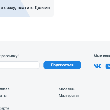
е сразу, платите Долями
 рассылку!
Мы в соц
Подписаться
оплата
Магазины
латы
Мастерская
карта