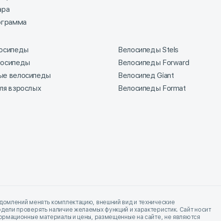
ара
ограмма
лосипеды
Велосипеды Stels
лосипеды
Велосипеды Forward
ые велосипеды
Велосипед Giant
ля взрослых
Велосипеды Format
домлений менять комплектацию, внешний вид и технические
дели проверять наличие желаемых функций и характеристик. Сайт носит
формационные материалы и цены, размещенные на сайте, не являются