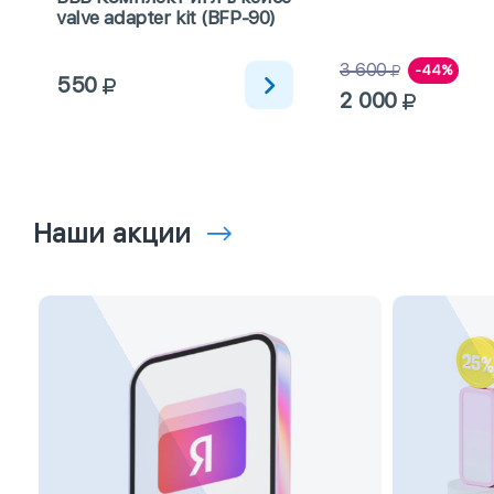
valve adapter kit (BFP-90)
3 600
-44%
550
2 000
Наши акции