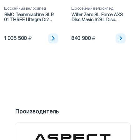
Шоссейный велосипед
Шоссейный велосипед
BMC Teammachine SLR
Wilier Zero SL Force AXS
01 THREE Ultegra Di2
Disc Mavic 32SL Disc
Disc Miche Kleos 62
(2023)
(2024)
1 005 500
840 900
Производитель