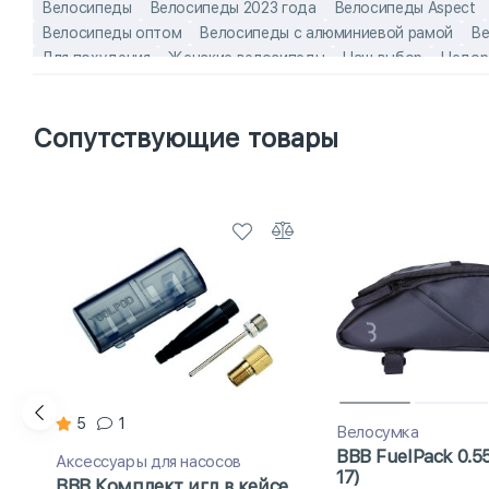
Велосипеды
Велосипеды 2023 года
Велосипеды Aspect
Велосипеды оптом
Велосипеды с алюминиевой рамой
Ве
Для похудения
Женские велосипеды
Наш выбор
Недор
Скоростные велосипеды
Хит продаж
Эконом-модели
а
лёгкие взрослые велосипеды
Легкие женские велосипеды
Сопутствующие товары
5
1
Велосумка
BBB FuelPack 0.5
Аксессуары для насосов
17)
BBB Комплект игл в кейсе