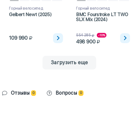
Горный велосипед
Горный велосипед
Gelbert Newt (2025)
BMC Fourstroke LT TWO
SLX Mix (2024)
554 285
-10%
109 990
498 900
Загрузить еще
Отзывы
Вопросы
0
0