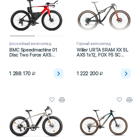
Шоссейный велосипед
Горный велосипед
BMC Speedmachine 01
Wilier URTA SRAM XX SL
Disc Two Force AXS
AXS 1x12, FOX FS SC
(2024)
Miche K1 (2024)
1 288 170
1 222 200