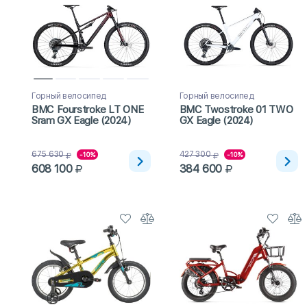
Горный велосипед
Горный велосипед
BMC Fourstroke LT ONE
BMC Twostroke 01 TWO
Sram GX Eagle (2024)
GX Eagle (2024)
675 630
427 300
-10%
-10%
608 100
384 600