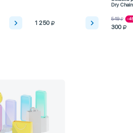
Dry Chai
погоды 
549
-4
1 250
300