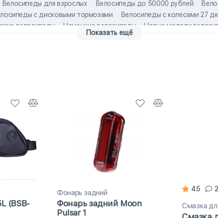
Велосипеды для взрослых
Велосипеды до 50000 рублей
Вело
лосипеды с дисковыми тормозами
Велосипеды с колесами 27 д
огие велосипеды
Немецкие велосипеды
Новые модели велоси
Показать ещё
люминиевые взрослые велосипеды
женские взрослые велосипед
Немецкие детские велосипеды
Скоростные велосипеды Aspect
4.5
Фонарь задний
5L (BSB-
Фонарь задний Moon
Смазка дл
Pulsar 1
Смазка д