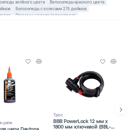
сипеды зелёного цвета
Велосипеды красного цвета
юймов
Велосипеды с колесами 27.5 дюймов
педов
Премиум-модели велосипедов
ы
Женские скоростные велосипеды
2
Трос
BBB PowerLock 12 мм x
я цепи
Ф
1800 мм ключевой (BBL-
ля цепи Daytona