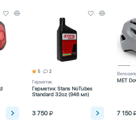
5
2
Велосип
MET Do
Герметик
d
Герметик Stans NoTubes
Standard 32oz (946 мл)
3 750
7 150