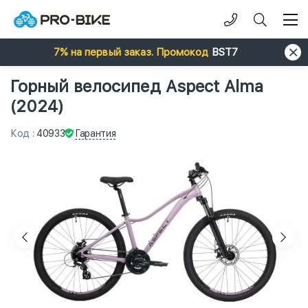
7% на первый заказ. Промокод
BST7
Горный велосипед Aspect Alma
(2024)
Гарантия
Код
:
40933