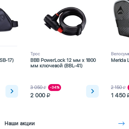
Трос
Велосум
SB-17)
BBB PowerLock 12 мм x 1800
Merida L
мм ключевой (BBL-41)
3 050
2 150
-34%
2 000
1 450
Наши акции