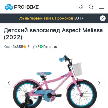
7% на первый заказ. Промокод
BST7
Детский велосипед Aspect Melissa
(2022)
Гарантия
Код
:
34655
5
5