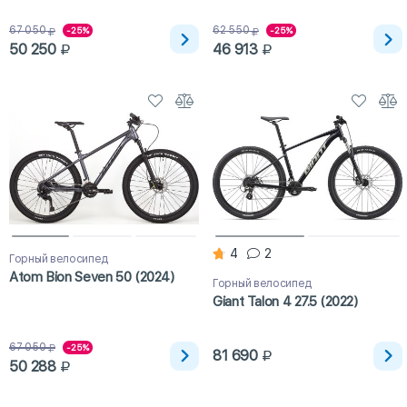
67 050
62 550
-25%
-25%
50 250
46 913
4
2
Горный велосипед
Atom Bion Seven 50 (2024)
Горный велосипед
Giant Talon 4 27.5 (2022)
67 050
-25%
81 690
50 288