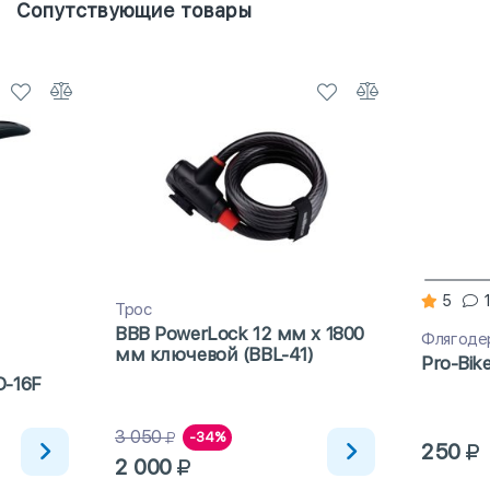
Сопутствующие товары
5
Трос
BBB PowerLock 12 мм x 1800
Флягоде
мм ключевой (BBL-41)
Pro-Bik
D-16F
3 050
-34%
250
2 000