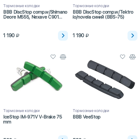
Тормозные колодки
Тормозные колодки
BBB DiscStop comp.w/Shimano
BBB DiscStop comp.w/Tektro
Deore M555, Nexave C901
io/novela синий (BBS-75)
hydraulic. синий (BBS-51)
1 190
1 190
Тормозные колодки
Тормозные колодки
IceStop IM-971V V-Brake 75
BBB VeeStop
mm