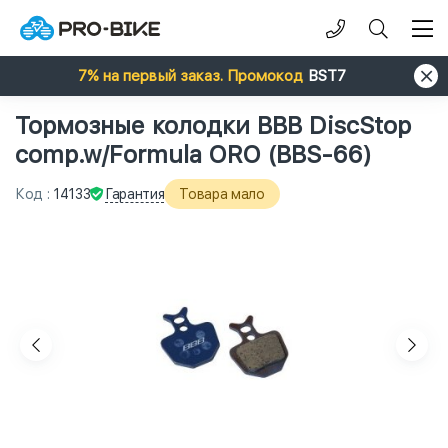
7% на первый заказ. Промокод
BST7
Тормозные колодки BBB DiscStop
comp.w/Formula ORO (BBS-66)
Гарантия
Код
:
14133
Товара мало