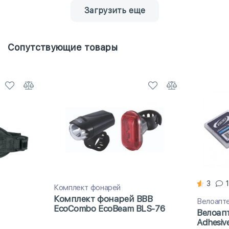
Загрузить еще
Сопутствующие товары
3
1
Комплект фонарей
Комплект фонарей BBB
Велоапт
EcoCombo EcoBeam BLS-76
Велоапт
Adhesiv