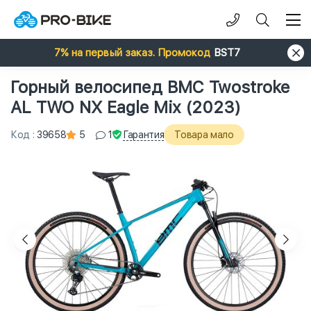
7% на первый заказ. Промокод
BST7
Горный велосипед BMC Twostroke
AL TWO NX Eagle Mix (2023)
Гарантия
Код
:
39658
5
1
Товара мало