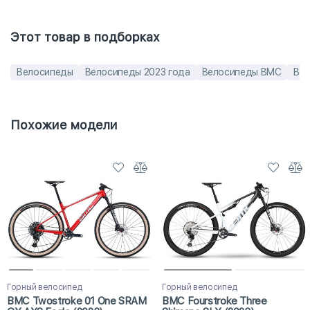
Этот товар в подборках
Велосипеды
Велосипеды 2023 года
Велосипеды BMC
Вел
Похожие модели
Горный велосипед
Горный велосипед
BMC Twostroke 01 One SRAM
BMC Fourstroke Three