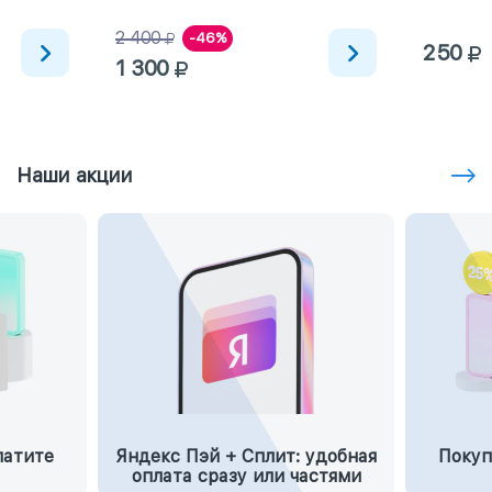
2 400
-46%
250
1 300
Наши акции
латите
Яндекс Пэй + Сплит: удобная
Покуп
оплата сразу или частями