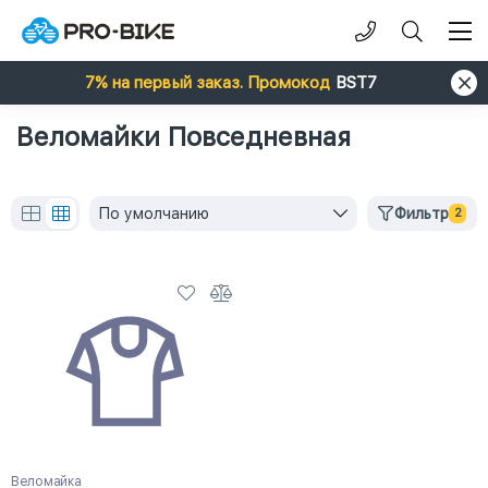
7% на первый заказ. Промокод
BST7
Веломайки Повседневная
По умолчанию
Фильтр
2
Веломайка