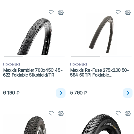
Покрышка
Покрышка
Maxxis Rambler 700x45C 45-
Maxxis Re-Fuse 27.5x2.00 50-
622 Foldable Silkshield/TR
584 60TPI Foldable
MaxxShield/TR
6 190
5 790