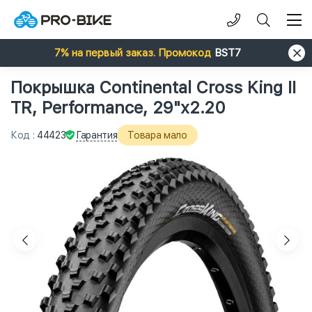
7% на первый заказ. Промокод
BST7
Покрышка Continental Cross King II
TR, Performance, 29"х2.20
Гарантия
Код
:
44423
Товара мало