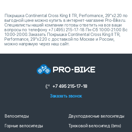
Покрышка Continental Cross King II TR, Performance, 29"х2.20 по
выгодной цене можно купить в интернет-магазине Pro-Bike.ru.
Специалисты нашей компании готовы ответить на все ваши
вопросы по телефону +7 (495) 215-17-18 Пн-Сб 10:00-21:00 Вс
10:00-20:00. Заказать Покрышка Continental Cross King II TR,
Performance, 29"х2.20 с доставкой по Москве и России,
можно напрямую через наш сайт.
+7 495 215-17-18
Заказать звонок
Велосипеды
Двухподвесные велосипеды
Горные велосипеды
Трюковой велосипед (bmx)