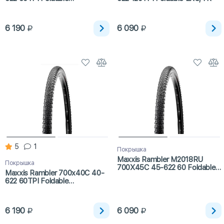
SilkShield/TR
6 190
6 090
5
1
Покрышка
Maxxis Rambler M2018RU
Покрышка
700X45C 45-622 60 Foldable
Maxxis Rambler 700x40C 40-
EXO/TR
622 60TPI Foldable
SilkShield/TR
6 190
6 090