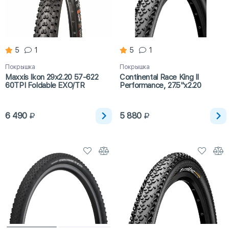
5
1
5
1
Покрышка
Покрышка
Maxxis Ikon 29x2.20 57-622
Continental Race King II
60TPI Foldable EXO/TR
Performance, 27.5"х2.20
6 490
5 880