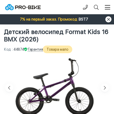
7% на первый заказ. Промокод
BST7
Детский велосипед Format Kids 16
BMX (2026)
Гарантия
Код
:
44874
Товара мало