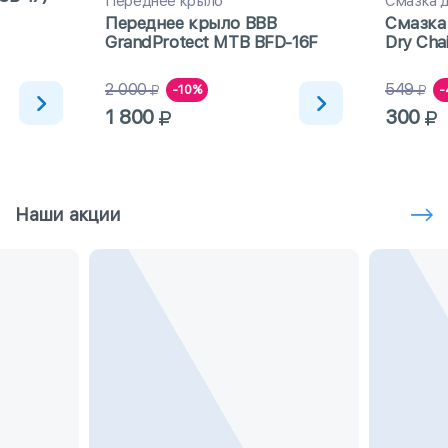
Переднее крыло
Смазка д
Переднее крыло BBB
Смазка
GrandProtect MTB BFD-16F
Dry Cha
погоды
2 000
549
-10%
-
1 800
300
Наши акции