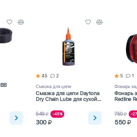
4.5
2
5
1
BBB
Смазка для цепи
Фонарь за
Смазка для цепи Daytona
Фонарь з
Dry Chain Lube для сухой
Redline R
погоды с тефлоном 100мл
549
750
-45%
-2
300
550