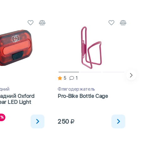
5
1
дний
Флягодержатель
адний Oxford
Pro-Bike Bottle Сage
ear LED Light
7%
250