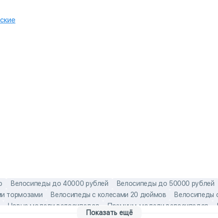
ские
o
Велосипеды до 40000 рублей
Велосипеды до 50000 рублей
ми тормозами
Велосипеды с колесами 20 дюймов
Велосипеды 
Новые модели велосипедов
Премиум-модели велосипедов
Показать ещё
сипеды
Алюминиевые мужские велосипеды
Горные велосипеды