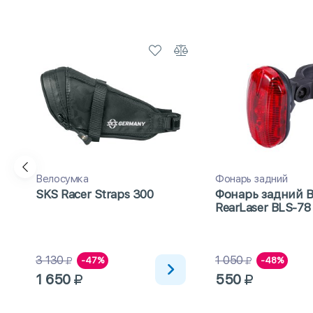
Велосумка
Фонарь задний
SKS Racer Straps 300
Фонарь задний 
RearLaser BLS-78
F
3 130
1 050
-47%
-48%
1 650
550