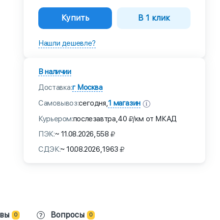
Купить
В 1 клик
Нашли дешевле?
В наличии
Доставка:
г Москва
Самовывоз:
1 магазин
сегодня,
Курьером:
послезавтра,
40
/км от МКАД
ПЭК:
~ 11.08.2026,
558
СДЭК:
~ 10.08.2026,
1963
вы
Вопросы
0
0