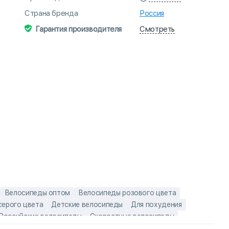
Страна бренда
Россия
Смотреть
Гарантия производителя
Велосипеды оптом
Велосипеды розового цвета
серого цвета
Детские велосипеды
Для похудения
Российские велосипеды
Скоростные велосипеды
 для мальчиков
Горные велосипеды с колесами 20"