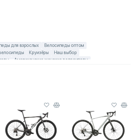
педы для взрослых
Велосипеды оптом
велосипеды
Круизёры
Наш выбор
педы
Американские женские велосипеды
женские взрослые велосипеды
Женские круизёры
лосипеды
стальные круизёры