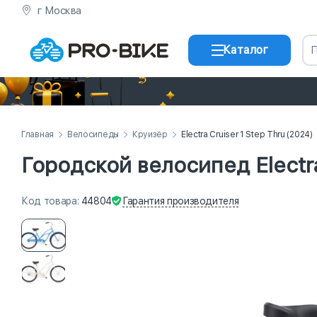
г Москва
Каталог
Главная
Велосипеды
Круизёр
Electra Cruiser 1 Step Thru (2024)
Городской велосипед Electra
Гарантия
производителя
Код
товара
:
44804