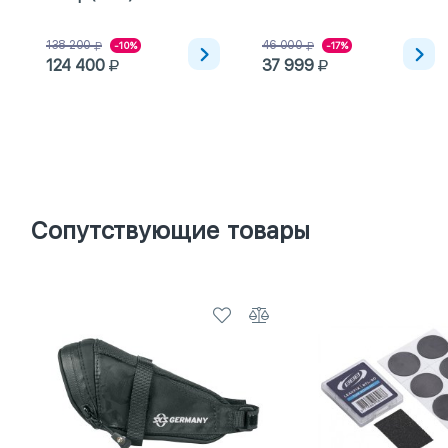
138 200
46 000
-10%
-17%
124 400
37 999
Сопутствующие товары