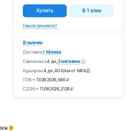
Купить
В 1 клик
Нашли дешевле?
В наличии
Доставка:
г Москва
Самовывоз:
2 магазина
4 дн.,
Курьером:
4 дн.,
40
/км от МКАД
ПЭК:
~ 13.08.2026,
580
СДЭК:
~ 11.08.2026,
2128
осы
0