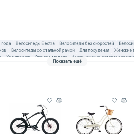
 года
Велосипеды Electra
Велосипеды без скоростей
Велоси
мов
Велосипеды со стальной рамой
Для похудения
Женские 
в
Хит продаж
Эконом-модели
Американские детские велоси
Показать ещё
зрослые круизёры
Детские велосипеды с колесами 26 дюймов
круизёры 26 дюймов
лучшие круизёры
стальные взрослые ве