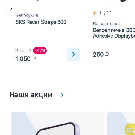
3
1
Велосумка
SKS Racer Straps 300
Велоаптечка
Велоаптечка BBB
Adhesive Displayb
80)
3 130
-47%
250
1 650
Наши акции