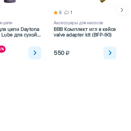
2
5
1
M
я цепи
Аксессуары для насосов
ля цепи Daytona
BBB Комплект игл в кейсе
n Lube для сухой
valve adapter kit (BFP-90)
с тефлоном 100мл
2
5%
550