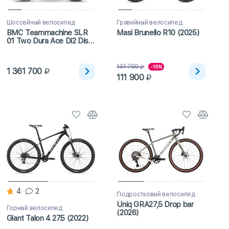
Шоссейный велосипед
Гравийный велосипед
BMC Teammachine SLR
Masi Brunello R10 (2025)
01 Two Dura Ace Di2 Disc
Cosmic SL32 (2023)
131 700
-15%
1 361 700
111 900
4
2
Подростковый велосипед
Uniq GRA27,5 Drop bar
Горный велосипед
(2026)
Giant Talon 4 27.5 (2022)