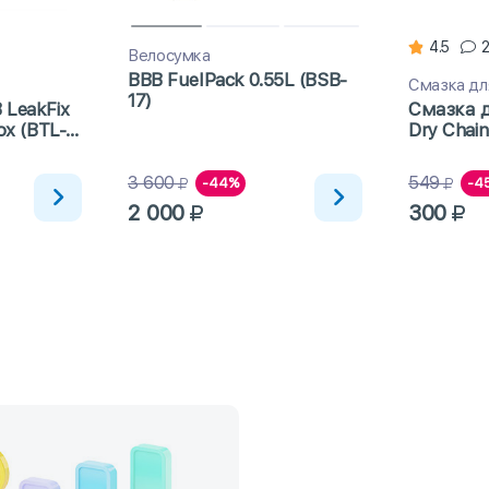
4.5
Велосумка
BBB FuelPack 0.55L (BSB-
Смазка дл
17)
 LeakFix
Смазка д
ox (BTL-
Dry Chai
погоды 
3 600
549
-44%
-4
2 000
300