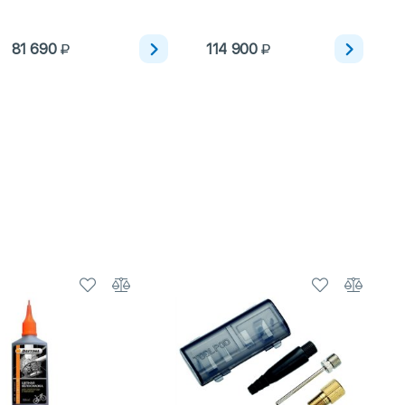
81 690
114 900