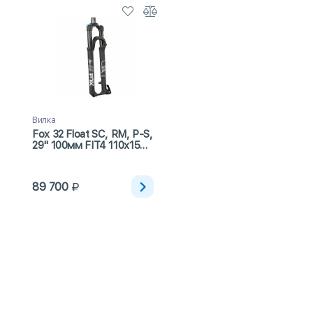
Вилка
Fox 32 Float SC, RM, P-S,
29" 100мм FIT4 110х15
Kabolt, 44мм, 1,5"->1
1/8", 15мм. ось (2024)
89 700