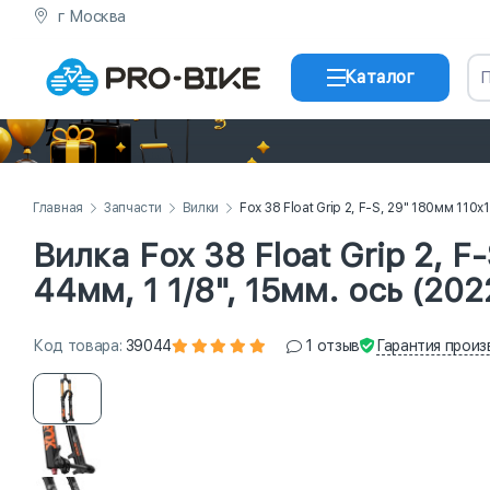
г Москва
Каталог
Главная
Запчасти
Вилки
Fox 38 Float Grip 2, F-S, 29" 180мм 110x
Вилка Fox 38 Float Grip 2, 
44мм, 1 1/8", 15мм. ось (202
Гарантия
произ
Код
товара
:
39044
1
отзыв