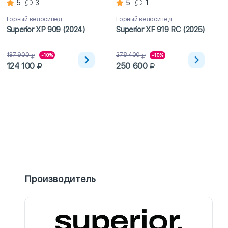
5
3
5
1
Горный велосипед
Горный велосипед
Superior XP 909 (2024)
Superior XF 919 RC (2025)
137 900
278 400
-10%
-10%
124 100
250 600
Производитель