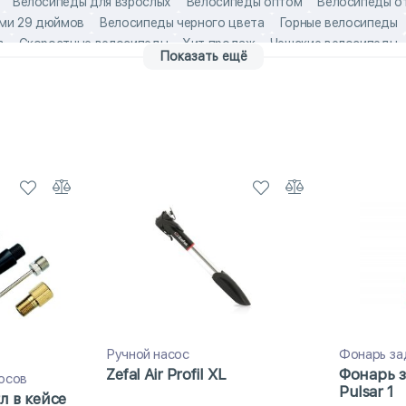
Велосипеды для взрослых
Велосипеды оптом
Велосипеды о
ами 29 дюймов
Велосипеды черного цвета
Горные велосипеды
в
Скоростные велосипеды
Хит продаж
Чешские велосипеды
Показать ещё
ior
Горные велосипеды для взрослых
Горные велосипеды кросс
еды хардтейлы
Горные женские велосипеды
женские взрослые
Чешские горные велосипеды Author
Чешские детские велосипед
Ручной насос
Фонарь за
Zefal Air Profil XL
Фонарь 
осов
Pulsar 1
л в кейсе