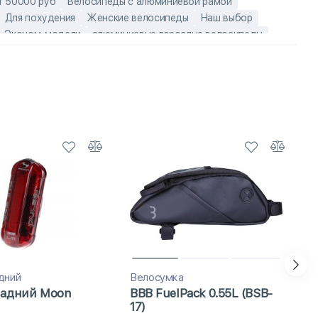
т 50000 руб
Велосипеды с алюминиевой рамой
Для похудения
Женские велосипеды
Наш выбор
Эконом-модели
алюминиевые взрослые велосипеды
-кантри
Горные велосипеды с дисковыми тормозами
 велосипеды
Женские скоростные велосипеды
ы Author
дний
Велосумка
задний Moon
BBB FuelPack 0.55L (BSB-
17)