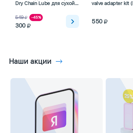
Dry Chain Lube для сухой
valve adapter kit 
погоды с тефлоном 100мл
549
-45%
550
300
Наши акции