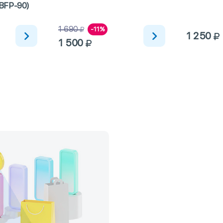
(BFP-90)
1 690
-11%
1 250
1 500