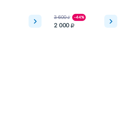
3 600
-44%
2 000