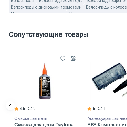
Велосипеды
Велосипеды 2026 года
Велосипеды Superior
Велосипеды с дисковыми тормозами
Велосипеды с колес
Новые модели велосипедов
Премиум-модели велосипедо
Алюминиевые горные велосипеды
Горные велосипеды Super
Горные велосипеды с колесами 29 дюймов
Горные велосип
Сопутствующие товары
лёгкие взрослые велосипеды
Легкие женские велосипеды
4.5
2
5
1
Смазка для цепи
Аксессуары для нас
Смазка для цепи Daytona
BBB Комплект иг