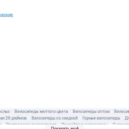
ческие
ослых
Велосипеды желтого цвета
Велосипеды оптом
Велоси
ами 29 дюймов
Велосипеды со скидкой
Горные велосипеды
Дл
в
Распродажа велосипедов
Российские велосипеды
Скорост
Показать ещё