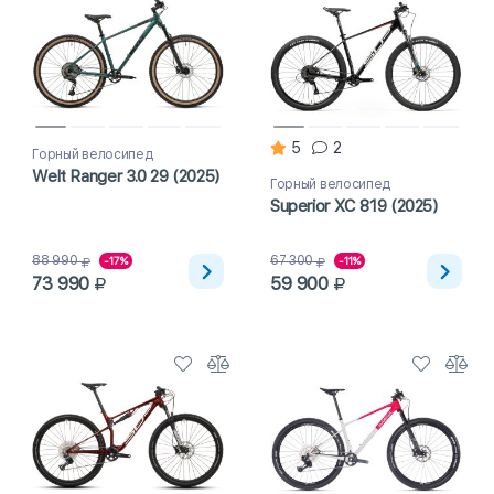
5
2
Горный велосипед
Welt Ranger 3.0 29 (2025)
Горный велосипед
Superior XC 819 (2025)
88 990
67 300
-17%
-11%
73 990
59 900