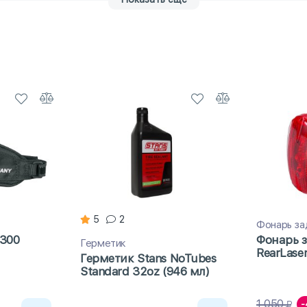
велосипеды
Алюминиевые мужские велосипеды
Горные велосип
ипеды с колесами 29 дюймов
Горные велосипеды со скидкой
Го
кой
мужские взрослые велосипеды
Мужские горные велосипед
лосипедов
Распродажа мужских велосипедов
Российские гор
5
2
Фонарь за
 300
Фонарь 
Герметик
RearLase
Герметик Stans NoTubes
Standard 32oz (946 мл)
1 050
-