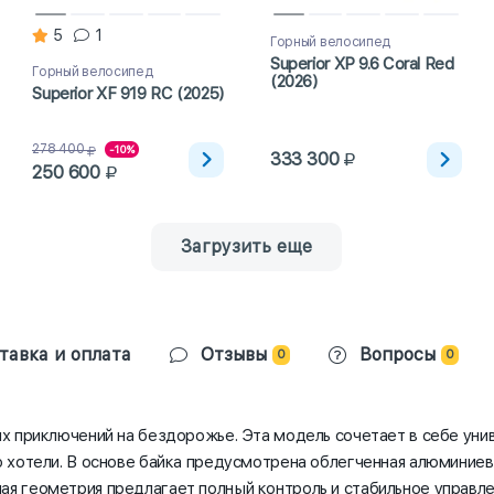
5
1
Горный велосипед
Superior XP 9.6 Coral Red
Горный велосипед
(2026)
Superior XF 919 RC (2025)
278 400
-10%
333 300
250 600
Загрузить еще
тавка и оплата
Отзывы
Вопросы
0
0
ых приключений на бездорожье. Эта модель сочетает в себе уни
о хотели. В основе байка предусмотрена облегченная алюминиева
ая геометрия предлагает полный контроль и стабильное управле