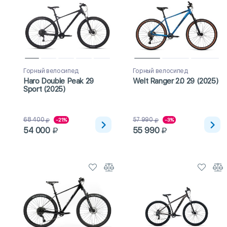
Горный велосипед
Горный велосипед
Haro Double Peak 29
Welt Ranger 2.0 29 (2025)
Sport (2025)
68 400
57 990
-21%
-3%
54 000
55 990