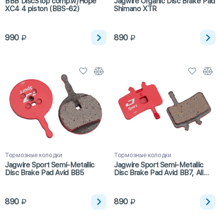
BBB DiscStop comp.w/Hope
Jagwire Organic Disc Brake Pad
XC4 4 piston (BBS-62)
Shimano XTR
990
890
Тормозные колодки
Тормозные колодки
Jagwire Sport Semi-Metallic
Jagwire Sport Semi-Metallic
Disc Brake Pad Avid BB5
Disc Brake Pad Avid BB7, All
Juicy
890
890