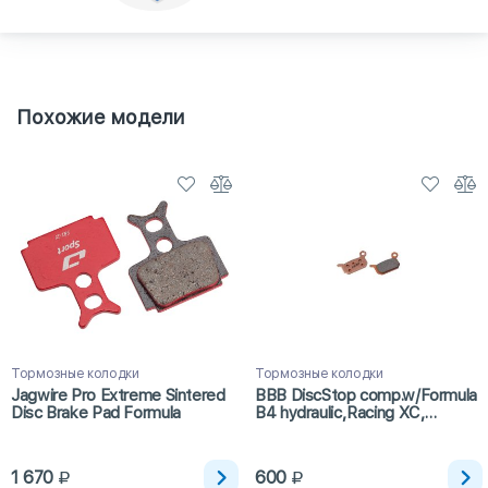
Похожие модели
Тормозные колодки
Тормозные колодки
Jagwire Pro Extreme Sintered
BBB DiscStop comp.w/Formula
Disc Brake Pad Formula
B4 hydraulic,Racing XC,
Extreme FR,DH,B4 Team, Pro
PL , Grimeca System 13
hydraulic sintered (BBS-65S)
1 670
600