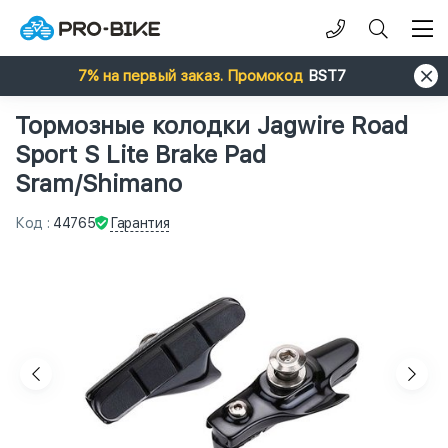
7% на первый заказ. Промокод
BST7
Тормозные колодки Jagwire Road
Sport S Lite Brake Pad
Sram/Shimano
Гарантия
Код
:
44765