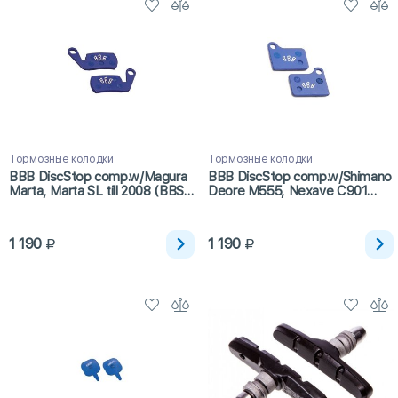
Тормозные колодки
Тормозные колодки
BBB DiscStop comp.w/Magura
BBB DiscStop comp.w/Shimano
Marta, Marta SL till 2008 (BBS-
Deore M555, Nexave C901
34)
hydraulic. синий (BBS-51)
1 190
1 190