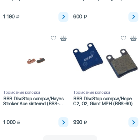
Extreme FR,DH,B4 Team, Pro
PL , Grimeca System 13
hydraulic sintered (BBS-65S)
1 190
600
Тормозные колодки
Тормозные колодки
BBB DiscStop comp.w/Hayes
BBB DiscStop comp.w/Hope
Stroker Ace sintered (BBS-
C2, O2, Giant MPH (BBS-60)
493S)
1 000
990