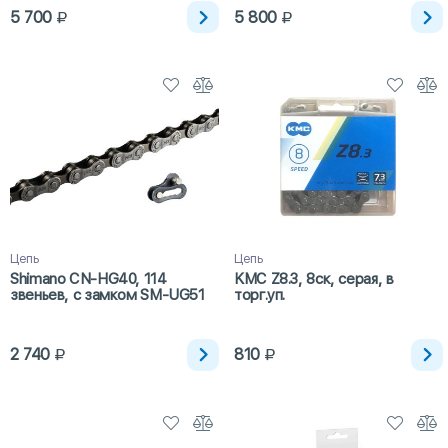
5 700
5 800
Цепь
Цепь
Shimano CN-HG40, 114
KMC Z8.3, 8ск, серая, в
звеньев, с замком SM-UG51
торг.уп.
2 740
810