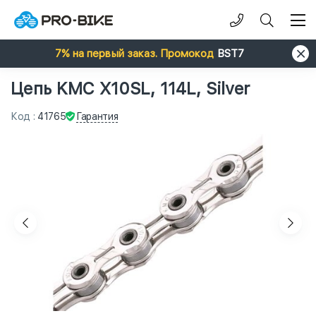
7% на первый заказ. Промокод
BST7
Цепь KMC X10SL, 114L, Silver
Гарантия
Код
:
41765