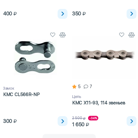
400
350
5
7
Замок
KMC CL566R-NP
Цепь
KMC X11-93, 114 звеньев
2 500
-34%
300
1 650