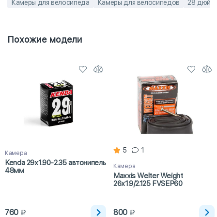
Камеры для велосипеда
Камеры для велосипедов
28 дюйм
Похожие модели
5
1
Камера
Kenda 29х1.90-2.35 автонипель
Камера
48мм
Maxxis Welter Weight
26x1.9/2.125 FVSEP60
760
800