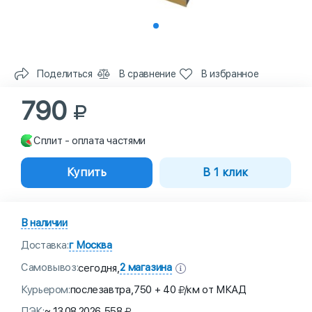
Поделиться
В сравнение
В избранное
790
Сплит - оплата частями
Купить
В 1 клик
В наличии
Доставка:
г Москва
Самовывоз:
2 магазина
сегодня,
Курьером:
послезавтра,
750 + 40
/км от МКАД
ПЭК:
~ 13.08.2026,
558