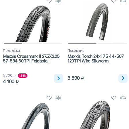
Покрышка
Покрышка
Maxxis Crossmark II 27.5X2.25
Maxxis Torch 24x1.75 44-507
57-584 60TPI Foldable
120TPI Wire Silkworm
EXO/TR
5 700
-28%
3 590
4 100