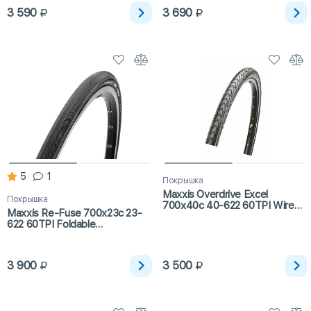
3 590
3 690
5
1
Покрышка
Maxxis Overdrive Excel
Покрышка
700x40c 40-622 60TPI Wire
Maxxis Re-Fuse 700x23c 23-
SilkShield
622 60TPI Foldable
Black/MaxxShield
3 900
3 500