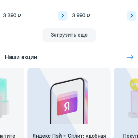
3 390
3 990
Загрузить еще
Наши акции
латите
Яндекс Пэй + Сплит: удобная
Покуп