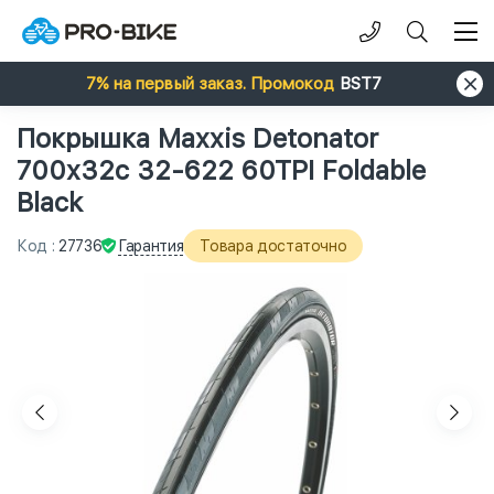
7% на первый заказ. Промокод
BST7
Покрышка Maxxis Detonator
700x32c 32-622 60TPI Foldable
Black
Гарантия
Код
:
27736
Товара достаточно