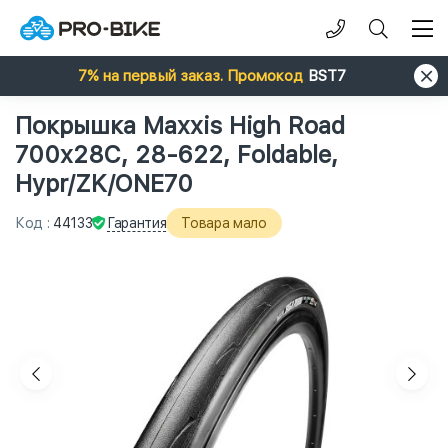
7% на первый заказ. Промокод
BST7
Покрышка Maxxis High Road
700x28C, 28-622, Foldable,
Hypr/ZK/ONE70
Гарантия
Код
:
44133
Товара мало