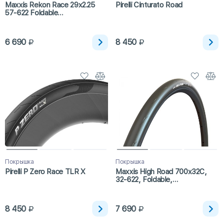
Maxxis Rekon Race 29x2.25
Pirelli Cinturato Road
57-622 Foldable
Exo/TR/Tanwall
6 690
8 450
Покрышка
Покрышка
Pirelli P Zero Race TLR X
Maxxis High Road 700x32C,
32-622, Foldable,
Hypr/ZK/ONE70
8 450
7 690