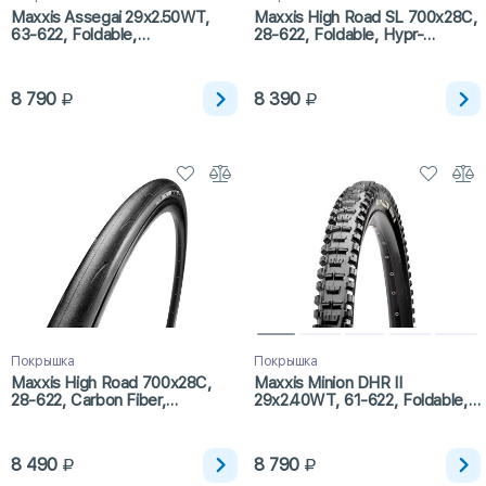
Maxxis Assegai 29x2.50WT,
Maxxis High Road SL 700x28C,
63-622, Foldable,
28-622, Foldable, Hypr-
3CG/EXO+/TR
S/K2/ONE70
8 790
8 390
Покрышка
Покрышка
Maxxis High Road 700x28C,
Maxxis Minion DHR II
28-622, Carbon Fiber,
29x2.40WT, 61-622, Foldable,
Hypr/K2/ONE70/TR
3CG/EXO+/TR
8 490
8 790