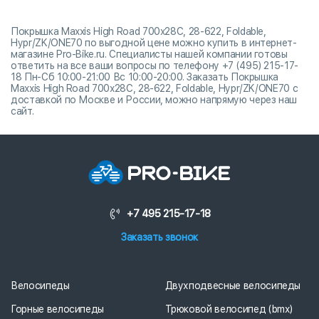
Покрышка Maxxis High Road 700x28C, 28-622, Foldable,
Hypr/ZK/ONE70 по выгодной цене можно купить в интернет-
магазине Pro-Bike.ru. Специалисты нашей компании готовы
ответить на все ваши вопросы по телефону +7 (495) 215-17-
18 Пн-Сб 10:00-21:00 Вс 10:00-20:00. Заказать Покрышка
Maxxis High Road 700x28C, 28-622, Foldable, Hypr/ZK/ONE70 с
доставкой по Москве и России, можно напрямую через наш
сайт.
+7 495 215-17-18
Заказать звонок
Велосипеды
Двухподвесные велосипеды
Горные велосипеды
Трюковой велосипед (bmx)