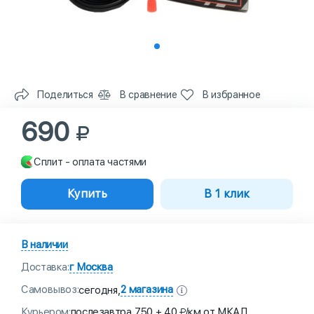
Поделиться
В сравнение
В избранное
690
Сплит - оплата частями
Купить
В 1 клик
В наличии
Доставка:
г Москва
Самовывоз:
2 магазина
сегодня,
Курьером:
послезавтра,
750 + 40
/км от МКАД