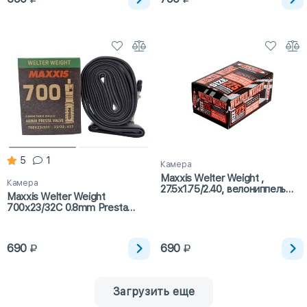
5
1
Камера
Maxxis Welter Weight ,
Камера
27.5x1.75/2.40, велониппель
Maxxis Welter Weight
Presta 48 мм, Removable
700x23/32C 0.8mm Presta
Valve Core
48mm
690
690
Загрузить еще