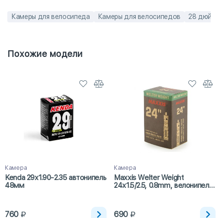
Камеры для велосипеда
Камеры для велосипедов
28 дюйм
Похожие модели
Камера
Камера
Kenda 29х1.90-2.35 автонипель
Maxxis Welter Weight
48мм
24x1.5/2.5, 0.8mm, велонипель,
48мм
760
690