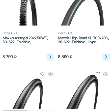
Покрышка
Покрышка
Maxxis Assegai 29x2.50WT,
Maxxis High Road SL 700x28C,
63-622, Foldable,
28-622, Foldable, Hypr-
3CG/EXO+/TR
S/K2/ONE70
8 790
8 390