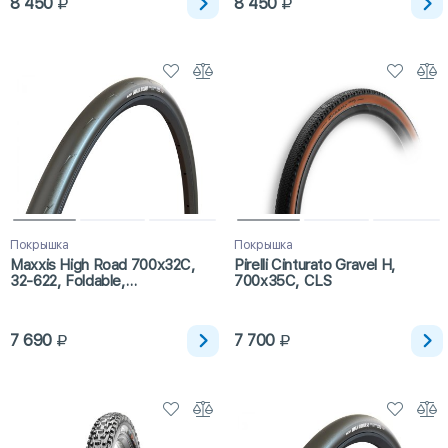
8 450
8 450
Покрышка
Покрышка
Maxxis High Road 700x32C,
Pirelli Cinturato Gravel H,
32-622, Foldable,
700x35C, CLS
Hypr/ZK/ONE70
7 690
7 700