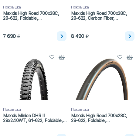
Покрышка
Покрышка
Maxxis High Road 700x28C,
Maxxis High Road 700x28C,
28-622, Foldable,
28-622, Carbon Fiber,
Hypr/ZK/ONE70
Hypr/K2/ONE70/TR
7 690
8 490
Покрышка
Покрышка
Maxxis Minion DHR II
Maxxis High Road 700x28C,
29x2.40WT, 61-622, Foldable,
28-622, Foldable,
3CG/EXO+/TR
Hypr/ZK/ONE70/Tanwall