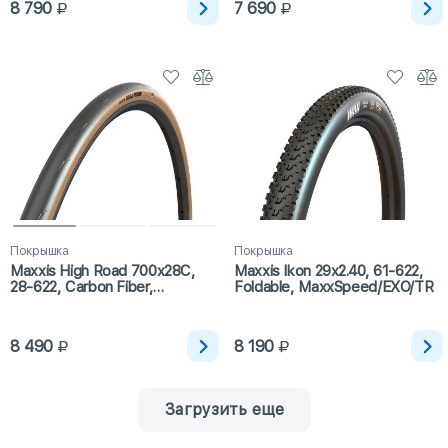
8 790
7 690
Покрышка
Покрышка
Maxxis High Road 700x28C,
Maxxis Ikon 29x2.40, 61-622,
28-622, Carbon Fiber,
Foldable, MaxxSpeed/EXO/TR
Hypr/K2/ONE70/TR/Tanwall
8 490
8 190
Загрузить еще