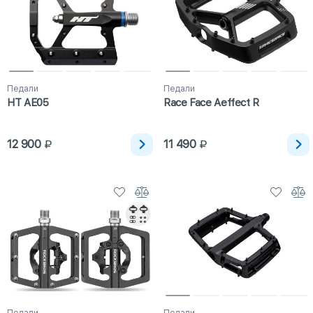
Педали
Педали
HT AE05
Race Face Aeffect R
12 900
11 490