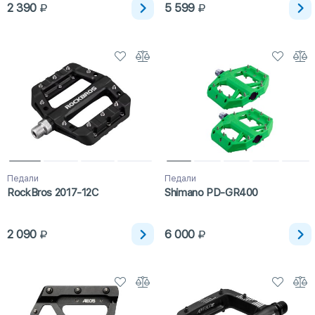
2 390
5 599
Педали
Педали
RockBros 2017-12C
Shimano PD-GR400
2 090
6 000