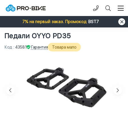
7% на первый заказ. Промокод
BST7
Педали OYYO PD35
Гарантия
Код
:
43581
Товара мало