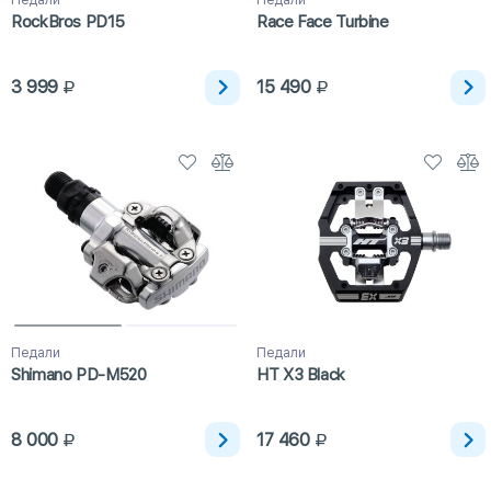
Педали
Педали
RockBros PD15
Race Face Turbine
3 999
15 490
Педали
Педали
Shimano PD-M520
HT X3 Black
8 000
17 460