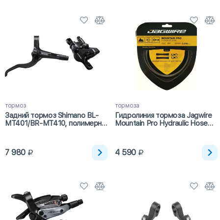
тормоз
тормоза
Задний тормоз Shimano BL-
Гидролиния тормоза Jagwire
MT401/BR-MT410, полимерн.
Mountain Pro Hydraulic Hose
кол., 1700мм
Kit Stealth Black, набор
7 980
4 590