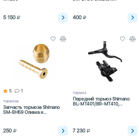
соединительная трубка
5 150
400
5
1
тормоз
Передний тормоз Shimano
тормоза
BL-MT401/BR-MT410,
Запчасть тормоза Shimano
полимерн. кол., 1000мм
SM-BH59 Оливка и
соединительная трубка
250
7 230