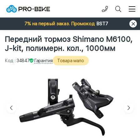
7% на первый заказ. Промокод
BST7
Передний тормоз Shimano M6100,
J-kit, полимерн. кол., 1000мм
Гарантия
Код
:
34847
Товара мало