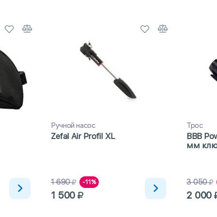
Ручной насос
Трос
Zefal Air Profil XL
BBB Pow
мм клю
1 690
3 050
-11%
1 500
2 000