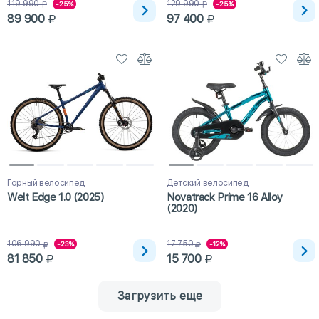
119 990
129 990
-25%
-25%
89 900
97 400
Горный велосипед
Детский велосипед
Welt Edge 1.0 (2025)
Novatrack Prime 16 Alloy
(2020)
106 990
17 750
-23%
-12%
81 850
15 700
Загрузить еще