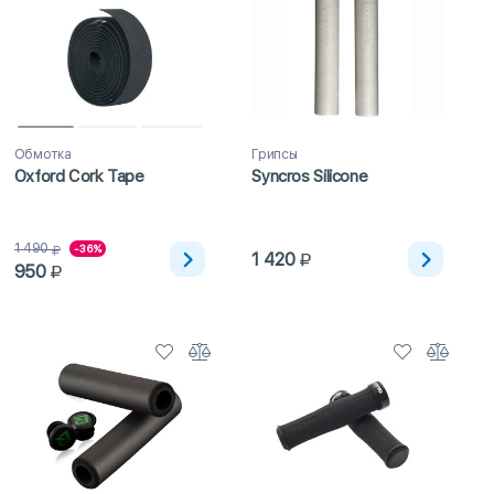
Обмотка
Грипсы
Oxford Cork Tape
Syncros Silicone
1 490
-36%
1 420
950