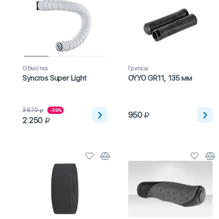
Обмотка
Грипсы
Syncros Super Light
OYYO GR11, 135 мм
3 670
-39%
950
2 250