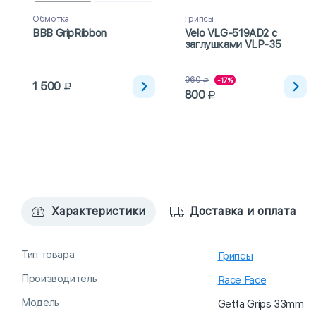
Обмотка
Грипсы
BBB GripRibbon
Velo VLG-519AD2 с
заглушками VLP-35
960
-17%
1 500
800
Характеристики
Доставка и оплата
Тип товара
Грипсы
Производитель
Race Face
Модель
Getta Grips 33mm