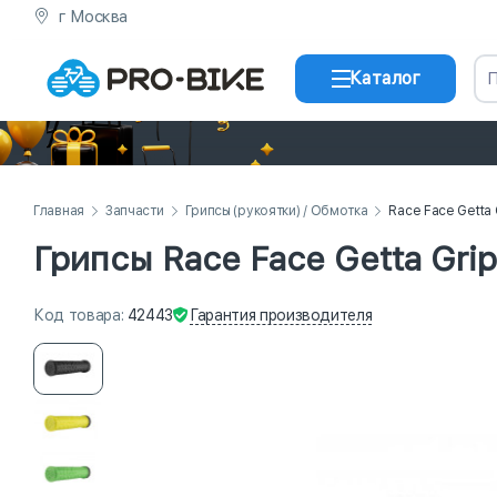
г Москва
Каталог
Главная
Запчасти
Грипсы (рукоятки) / Обмотка
Race Face Getta
Грипсы Race Face Getta Gr
Гарантия
производителя
Код
товара
:
42443