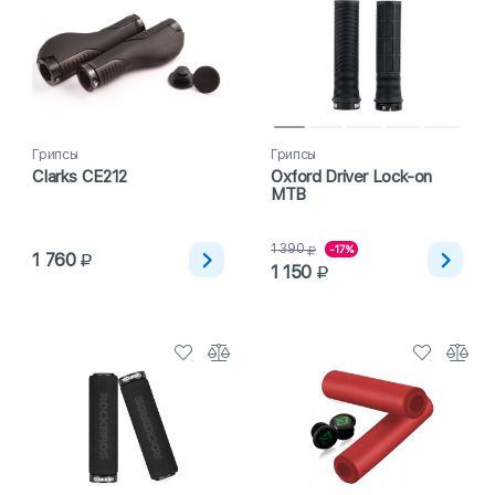
Грипсы
Грипсы
Clarks CE212
Oxford Driver Lock-on
MTB
1 390
-17%
1 760
1 150