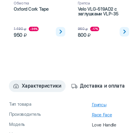
Обмотка
Грипсы
Oxford Cork Tape
Velo VLG-519AD2 с
заглушками VLP-35
1 490
960
-36%
-17%
950
800
Характеристики
Доставка и оплата
Тип товара
Грипсы
Производитель
Race Face
Модель
Love Handle