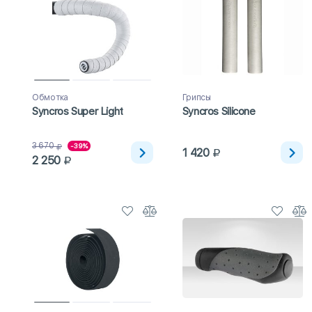
Обмотка
Грипсы
Syncros Super Light
Syncros Silicone
3 670
-39%
1 420
2 250