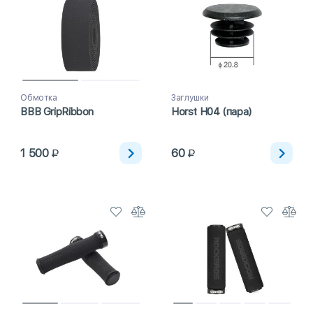
Обмотка
Заглушки
BBB GripRibbon
Horst H04 (пара)
1 500
60