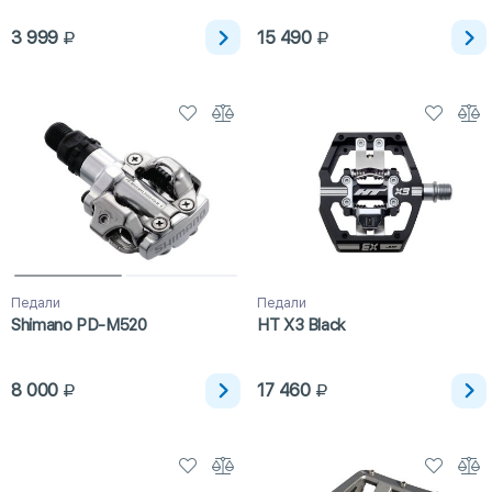
3 999
15 490
Педали
Педали
Shimano PD-M520
HT X3 Black
8 000
17 460