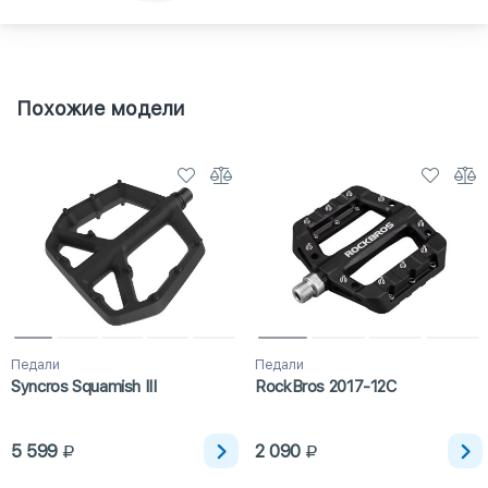
Похожие модели
Педали
Педали
Syncros Squamish III
RockBros 2017-12C
5 599
2 090