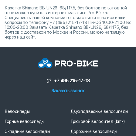
Каретка Shimano BB-UN26, 68/117.5, без болтов по выгодной
цене можно купить в интернет-магазине Pro-Bike.ru.
Специалисты нашей компании готовы ответить на все ваши
вопросы по телефону +7 (495) 215-17-18 Пн-Сб 10:00-21:00 Вс
10:00-20:00. Заказать Каретка Shimano BB-UN26, 68/117.5, без
болтов с доставкой по Москве и России, можно напрямую
через наш сайт.
+7 495 215-17-18
Заказать звонок
Велосипеды
Двухподвесные велосипеды
Горные велосипеды
Трюковой велосипед (bmx)
Складные велосипеды
Дорожные велосипеды