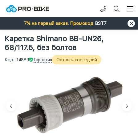
7% на первый заказ. Промокод
BST7
Каретка Shimano BB-UN26,
68/117.5, без болтов
Гарантия
Код
:
14889
Остался последний