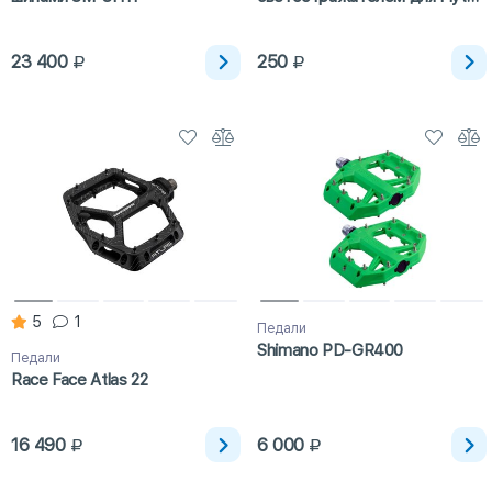
14"-16"
23 400
250
5
1
Педали
Shimano PD-GR400
Педали
Race Face Atlas 22
16 490
6 000