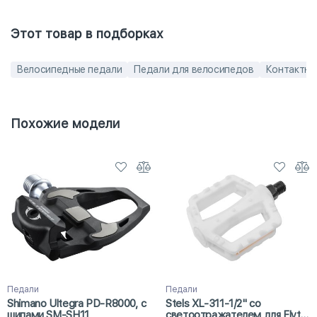
Этот товар в подборках
Велосипедные педали
Педали для велосипедов
Контактны
Похожие модели
Педали
Педали
Shimano Ultegra PD-R8000, с
Stels XL-311-1/2" со
шипами SM-SH11
светоотражателем для Flyte