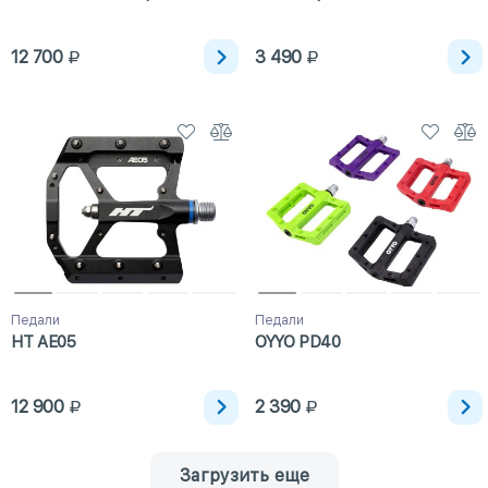
12 700
3 490
Педали
Педали
HT AE05
OYYO PD40
12 900
2 390
Загрузить еще