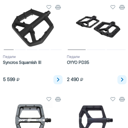
Педали
Педали
Syncros Squamish III
OYYO PD35
5 599
2 490