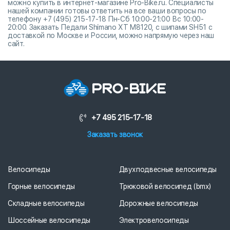
можно купить в интернет-магазине Pro-Bike.ru. Специалисты
нашей компании готовы ответить на все ваши вопросы по
телефону +7 (495) 215-17-18 Пн-Сб 10:00-21:00 Вс 10:00-
20:00. Заказать Педали Shimano XT M8120, с шипами SH51 с
доставкой по Москве и России, можно напрямую через наш
сайт.
+7 495 215-17-18
Заказать звонок
Велосипеды
Двухподвесные велосипеды
Горные велосипеды
Трюковой велосипед (bmx)
Складные велосипеды
Дорожные велосипеды
Шоссейные велосипеды
Электровелосипеды