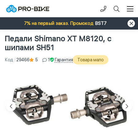
7% на первый заказ. Промокод
BST7
Педали Shimano XT M8120, с
шипами SH51
Гарантия
Код
:
29466
5
1
Товара мало