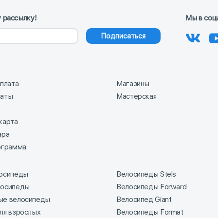
 рассылку!
Мы в соц
Подписаться
оплата
Магазины
латы
Мастерская
карта
ара
ограмма
лосипеды
Велосипеды Stels
лосипеды
Велосипеды Forward
ые велосипеды
Велосипед Giant
ля взрослых
Велосипеды Format