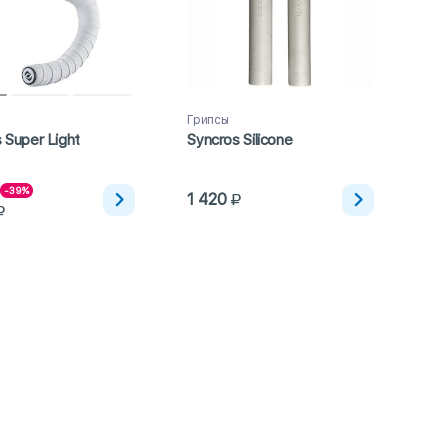
а
Грипсы
 Super Light
Syncros Silicone
-39%
1 420