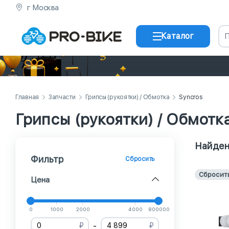
г Москва
Каталог
Главная
Запчасти
Грипсы (рукоятки) / Обмотка
Syncros
Грипсы (рукоятки) / Обмотк
Найден
Фильтр
Сбросить
Сбросит
Цена
0
1000
2000
4000
800000
-
₽
₽