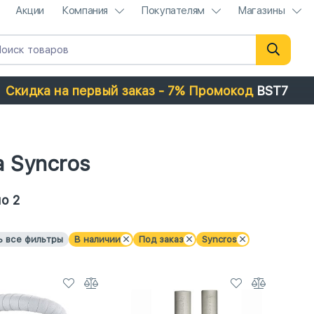
Акции
Компания
Покупателям
Магазины
Скидка на первый заказ - 7% Промокод
BST7
а Syncros
о 2
ь все фильтры
В наличии
Под заказ
Syncros