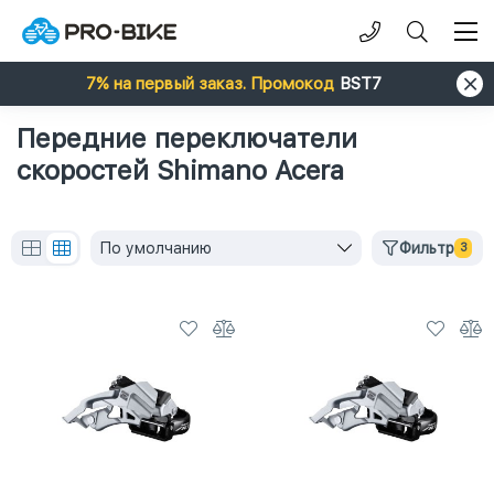
7% на первый заказ. Промокод
BST7
Передние переключатели
скоростей Shimano Acera
По умолчанию
Фильтр
3