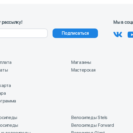
 рассылку!
Мы в соц
Подписаться
оплата
Магазины
латы
Мастерская
карта
ара
ограмма
лосипеды
Велосипеды Stels
лосипеды
Велосипеды Forward