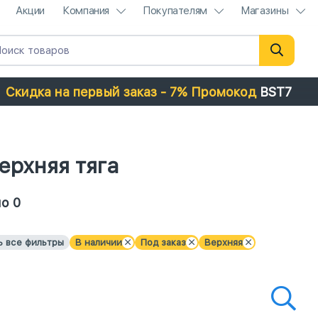
Акции
Компания
Покупателям
Магазины
Скидка на первый заказ - 7% Промокод
BST7
ерхняя тяга
о 0
ь все фильтры
В наличии
Под заказ
Верхняя