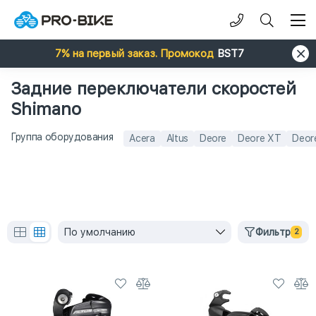
7% на первый заказ. Промокод
BST7
Задние переключатели скоростей
Shimano
Группа оборудования
Acera
Altus
Deore
Deore XT
Deor
По умолчанию
Фильтр
2