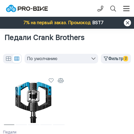
7% на первый заказ. Промокод
BST7
Педали Crank Brothers
По умолчанию
Фильтр
2
Педали