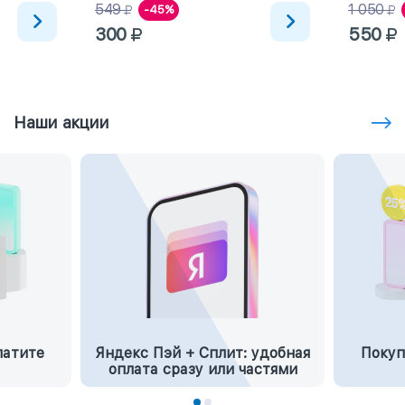
549
1 050
-45%
300
550
Наши акции
латите
Яндекс Пэй + Сплит: удобная
Покуп
оплата сразу или частями