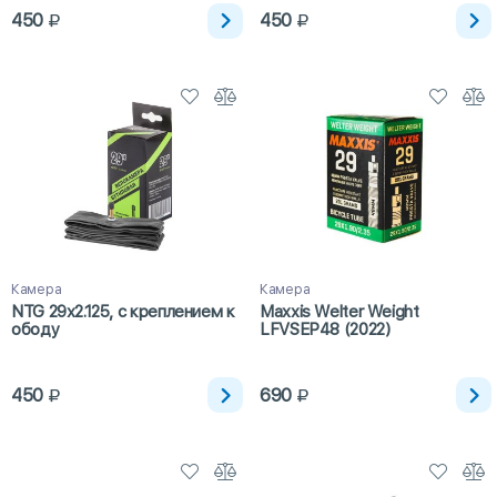
450
450
Камера
Камера
NTG 29x2.125, с креплением к
Maxxis Welter Weight
ободу
LFVSEP48 (2022)
450
690