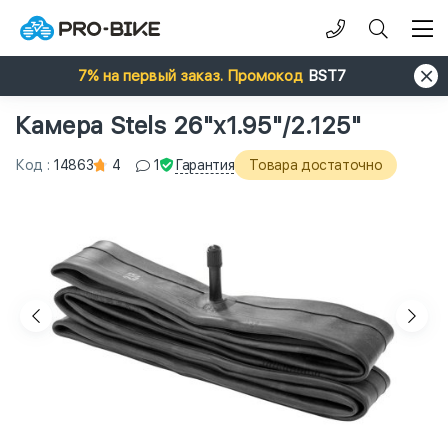
7% на первый заказ. Промокод
BST7
Камера Stels 26"x1.95"/2.125"
Гарантия
Код
:
14863
4
1
Товара достаточно