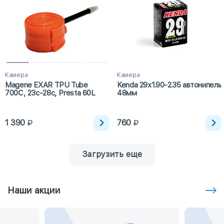
Камера
Камера
Magene EXAR TPU Tube
Kenda 29х1.90-2.35 автонипель
700C, 23c-28c, Presta 60L
48мм
1 390
760
Загрузить еще
Наши акции