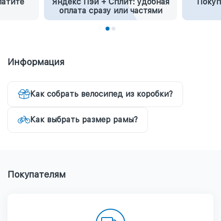
латите
Яндекс Пэй + Сплит: удобная
Покуп
оплата сразу или частями
Информация
Как собрать велосипед из коробки?
Как выбрать размер рамы?
Покупателям