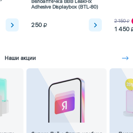
Велоаптечка BBB LeakFix
Adhesive Displaybox (BTL-80)
2 150
250
1 450
Наши акции