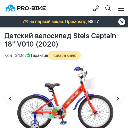
7% на первый заказ. Промокод
BST7
Детский велосипед Stels Captain
18" V010 (2020)
Гарантия
Код
:
34347
Товара мало