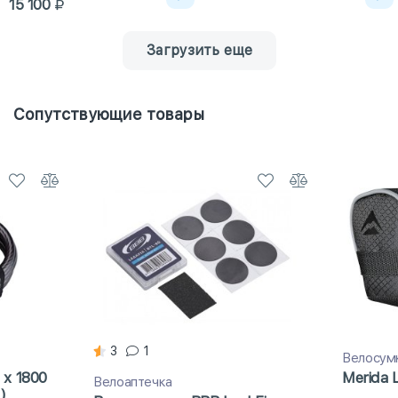
15 100
Загрузить еще
Сопутствующие товары
3
1
Велосум
 x 1800
Merida L
Велоаптечка
)