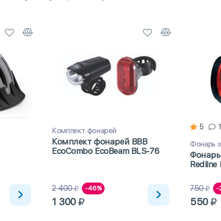
5
Комплект фонарей
Комплект фонарей BBB
Фонарь 
EcoCombo EcoBeam BLS-76
Фонарь
Redline 
2 400
750
-46%
-
1 300
550