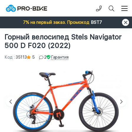
7% на первый заказ. Промокод
BST7
Горный велосипед Stels Navigator
500 D F020 (2022)
Гарантия
Код
:
35113
5
2