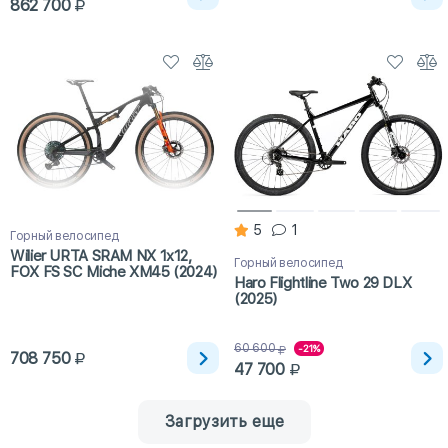
862 700
5
1
Горный велосипед
Wilier URTA SRAM NX 1x12,
Горный велосипед
FOX FS SC Miche XM45 (2024)
Haro Flightline Two 29 DLX
(2025)
60 600
-21%
708 750
47 700
Загрузить еще