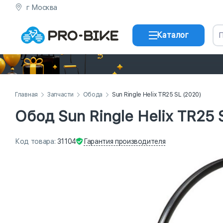
г Москва
Каталог
Главная
Запчасти
Обода
Sun Ringle Helix TR25 SL (2020)
Обод Sun Ringle Helix TR25 
Гарантия
производителя
Код
товара
:
31104