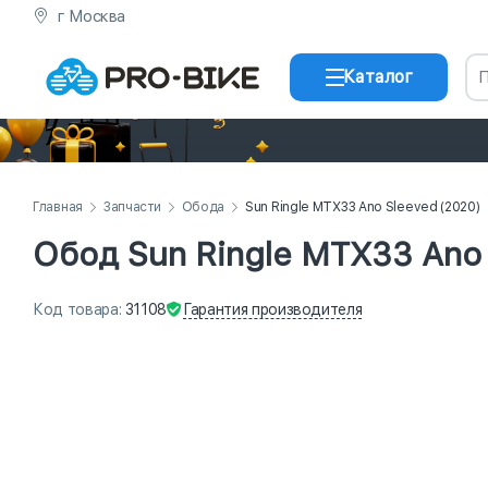
г Москва
Каталог
Главная
Запчасти
Обода
Sun Ringle MTX33 Ano Sleeved (2020)
Обод Sun Ringle MTX33 Ano 
Гарантия
производителя
Код
товара
:
31108