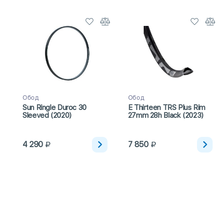
Обод
Обод
Sun Ringle Duroc 30
E Thirteen TRS Plus Rim
Sleeved (2020)
27mm 28h Black (2023)
4 290
7 850