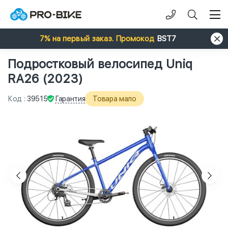
7% на первый заказ. Промокод
BST7
Подростковый велосипед Uniq
RA26 (2023)
Гарантия
Код
:
39515
Товара мало