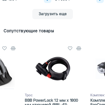
Загрузить еще
Сопутствующие товары
Трос
Комплек
BBB PowerLock 12 мм x 1800
Компле
мм ключевой (BBL-41)
EcoCom