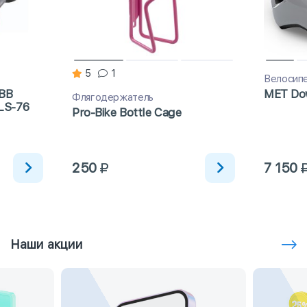
5
1
Велосип
BB
MET Do
Флягодержатель
LS-76
Pro-Bike Bottle Сage
250
7 150
Наши акции