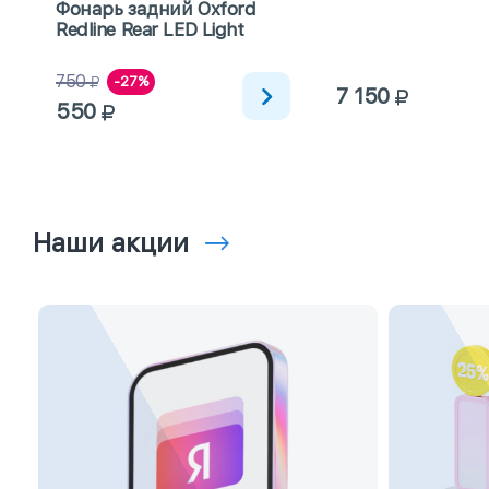
Фонарь задний Oxford
Redline Rear LED Light
750
-27%
7 150
550
Наши акции