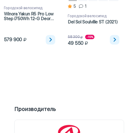
5
1
Городской велосипед
Winora Yakun R5 Pro Low
Городской велосипед
Step i750Wh 12-G Deore
Del Sol Soulville ST (2021)
(2024)
58 300
-15%
579 900
49 550
Производитель