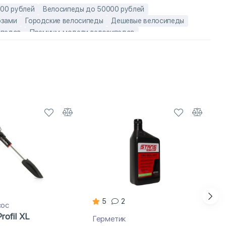
00 рублей
Велосипеды до 50000 рублей
озами
Городские велосипеды
Дешевые велосипеды
ипедов
Премиум-модели велосипедов
миниевые взрослые велосипеды
дюймов
Взрослые городские велосипеды
елосипеды
Лёгкие городские велосипеды
сипеды Author
Чешские мужские велосипеды Author
5
2
сос
Profil XL
Герметик
А