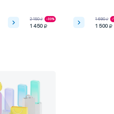
2 150
1 690
-33%
-
1 450
1 500