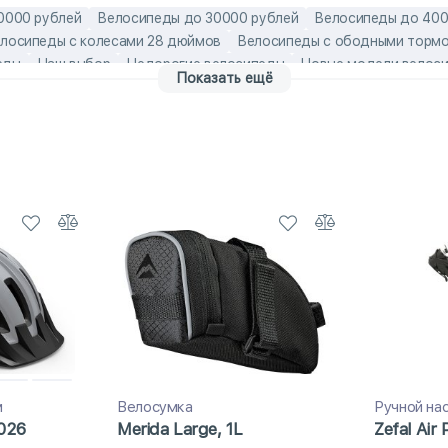
0000 рублей
Велосипеды до 30000 рублей
Велосипеды до 400
лосипеды с колесами 28 дюймов
Велосипеды с ободными торм
еды
Наш выбор
Недорогие велосипеды
Новые модели велос
Показать ещё
ские
Хит продаж
Чешские велосипеды
Эконом-модели
алю
е велосипеды
Велосипеды гибриды
взрослые велосипеды 28 
лосипеды
комфортные взрослые велосипеды
лёгкие взрослые в
сипеды
недорогие взрослые велосипеды
Чешские детские вело
м
Велосумка
Ручной на
026
Merida Large, 1L
Zefal Air 