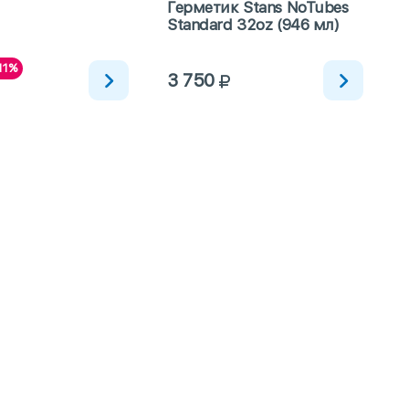
Герметик Stans NoTubes
Standard 32oz (946 мл)
v
11%
3 750