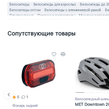
Велосипеды
Велосипеды для взрослых
Велосипеды до 2
Велосипеды оптом
Велосипеды с алюминиевой рамой
Ве
Для похудения
Дорожные велосипеды
Мужские велосип
Скоростные велосипеды
Туристические велосипеды/город
Алюминиевые городские велосипеды
Алюминиевые мужски
Сопутствующие товары
Городские велосипеды 28 дюймов
Городские мужские ве
мужские взрослые велосипеды
Мужские скоростные вело
5
1
Велосипедный шле
MET Downtown 2
Фонарь задний