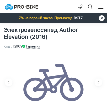
7% на первый заказ. Промокод
BST7
Электровелосипед Author
Elevation (2016)
Гарантия
Код
:
12909