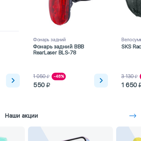
Фонарь задний
Велосум
Фонарь задний BBB
SKS Rac
RearLaser BLS-78
1 050
3 130
-48%
550
1 650
Наши акции