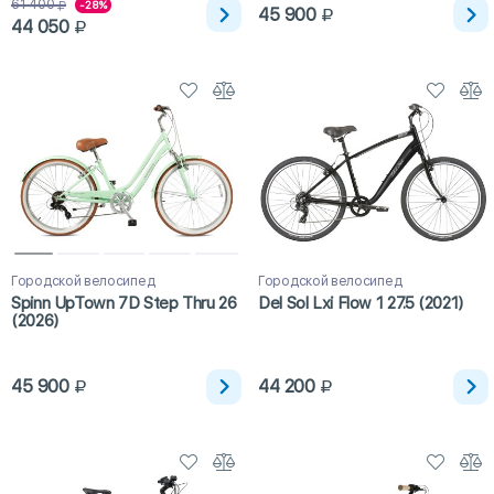
61 400
-28%
45 900
44 050
Городской велосипед
Городской велосипед
Spinn UpTown 7D Step Thru 26
Del Sol Lxi Flow 1 27.5 (2021)
(2026)
45 900
44 200