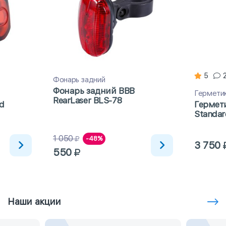
5
Фонарь задний
Фонарь задний BBB
Гермети
RearLaser BLS-78
d
Гермет
Standar
1 050
-48%
3 750
550
Наши акции