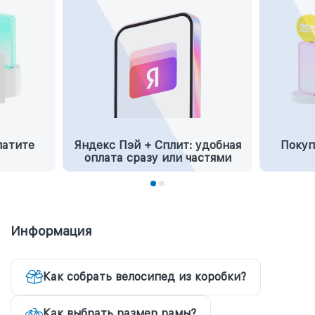
латите
Яндекс Пэй + Сплит: удобная
Покуп
оплата сразу или частями
Информация
Как собрать велосипед из коробки?
Как выбрать размер рамы?