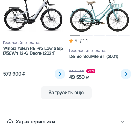
5
1
Городской велосипед
Winora Yakun R5 Pro Low Step
Городской велосипед
i750Wh 12-G Deore (2024)
Del Sol Soulville ST (2021)
58 300
-15%
579 900
49 550
Загрузить еще
Характеристики